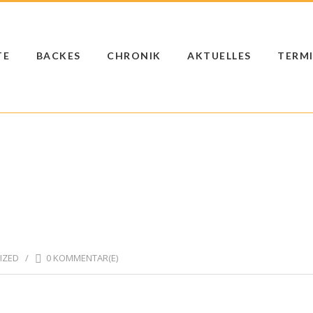
TE
BACKES
CHRONIK
AKTUELLES
TERM
IZED
/
0 KOMMENTAR(E)