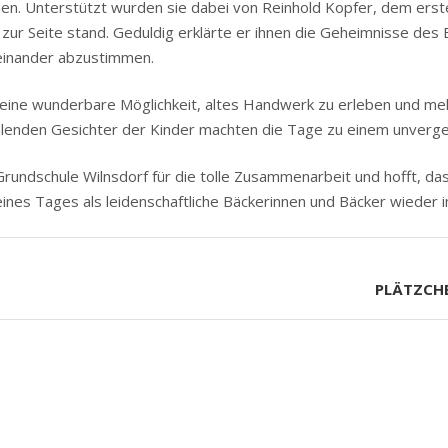
rnen. Unterstützt wurden sie dabei von Reinhold Kopfer, dem ers
zur Seite stand. Geduldig erklärte er ihnen die Geheimnisse des B
feinander abzustimmen.
 eine wunderbare Möglichkeit, altes Handwerk zu erleben und me
hlenden Gesichter der Kinder machten die Tage zu einem unvergessl
rundschule Wilnsdorf für die tolle Zusammenarbeit und hofft, das
a eines Tages als leidenschaftliche Bäckerinnen und Bäcker wieder 
PLÄTZCHE