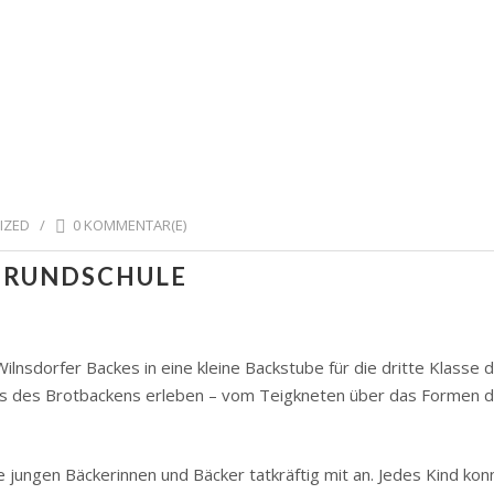
IZED
/
0 KOMMENTAR(E)
GRUNDSCHULE
nsdorfer Backes in eine kleine Backstube für die dritte Klasse 
ss des Brotbackens erleben – vom Teigkneten über das Formen der
 jungen Bäckerinnen und Bäcker tatkräftig mit an. Jedes Kind ko