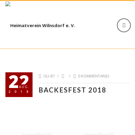
22
OLI-87 /
/
0 KOMMENTAR(E)
AUG.
BACKESFEST 2018
2018
backesfest (1)
backesfest (2)