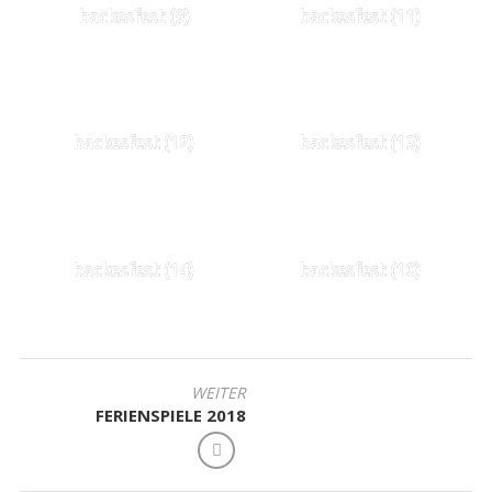
backesfest (9)
backesfest (11)
backesfest (12)
backesfest (13)
backesfest (14)
backesfest (10)
BEITRAGSNAVIGATION
WEITER
FERIENSPIELE 2018