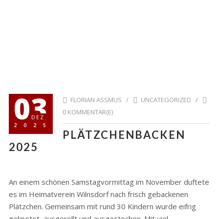
03
FLORIAN ASSMUS /
UNCATEGORIZED
/
0 KOMMENTAR(E)
DEZ.
2025
PLÄTZCHENBACKEN
2025
An einem schönen Samstagvormittag im November duftete
es im Heimatverein Wilnsdorf nach frisch gebackenen
Plätzchen. Gemeinsam mit rund 30 Kindern wurde eifrig
geknetet, ausgerollt und ausgestochen. Mit viel